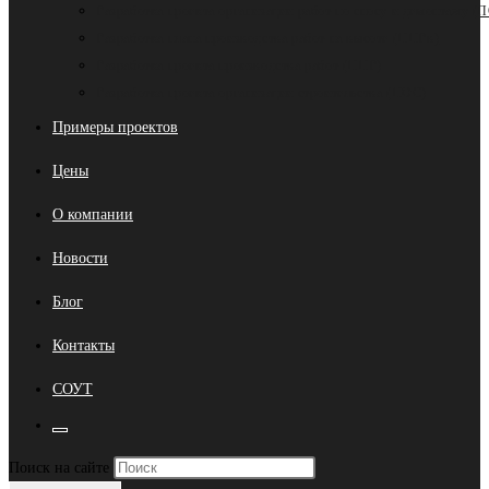
Разработка проекта организации работ по сносу и демонтажу (
Разработка плана производства работ на высоте (ППРв)
Разработка проекта производства работ (ППР)
Разработка проекта организации строительства (ПОС)
Примеры проектов
Цены
О компании
Новости
Блог
Контакты
СОУТ
Переключить
Нажмите
Поиск на сайте