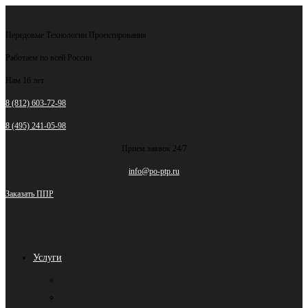
Перейти
к
Передовые Технологии Проектирования
содержимому
Работаем по всей России
Нам 16 лет
8 (812) 603-72-98
8 (495) 241-05-98
Прием заявок 24/7
info@po-ptp.ru
Заказать ППР
Услуги
Разработка проекта производства работ кранами (ППРк)
Разработка технологических карт