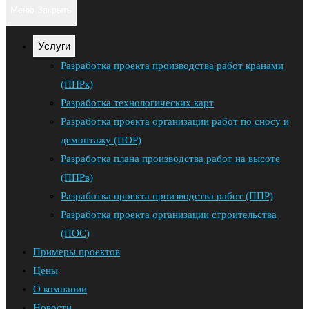
поиск
клавишу
Меню
Закрыть
Escape,
по
чтобы
Услуги
закрыть
веб-
Разработка проекта производства работ кранами
панель
(ППРк)
сайту
поиска.
Разработка технологических карт
Разработка проекта организации работ по сносу и
демонтажу (ПОР)
Разработка плана производства работ на высоте
(ППРв)
Разработка проекта производства работ (ППР)
Разработка проекта организации строительства
(ПОС)
Примеры проектов
Цены
О компании
Новости