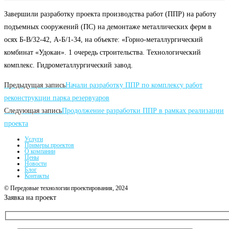
Завершили разработку проекта производства работ (ППР) на работу
подъемных сооружений (ПС) на демонтаже металлических ферм в
осях Б-В/32-42, А-Б/1-34, на объекте: «Горно-металлургический
комбинат «Удокан». 1 очередь строительства. Технологический
комплекс. Гидрометаллургический завод.
Читать
Предыдущая запись
Начали разработку ППР по комплексу работ
далее
реконструкции парка резервуаров
Следующая запись
Продолжение разработки ППР в рамках реализации
статьи
проекта
Услуги
Примеры проектов
О компании
Цены
Новости
Блог
Контакты
© Передовые технологии проектирования, 2024
Заявка на проект