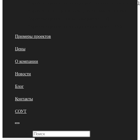
Разработка проекта организации работ по сносу и демонтажу (
Разработка плана производства работ на высоте (ППРв)
Разработка проекта производства работ (ППР)
Разработка проекта организации строительства (ПОС)
Примеры проектов
Цены
О компании
Новости
Блог
Контакты
СОУТ
Переключить
Нажмите
Поиск на сайте