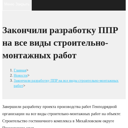
поиск
клавишу
Меню
Закрыть
Escape,
по
чтобы
закрыть
веб-
Закончили разработку ППР
панель
сайту
поиска.
на все виды строительно-
монтажных работ
Главная
>
Новости
>
Закончили разработку ППР на все виды строительно-монтажных
работ
>
Завершили разработку проекта производства работ Генподрядной
организации на все виды строительно-монтажных работ на объекте:
Строительство гостиничного комплекса в Михайловском округе