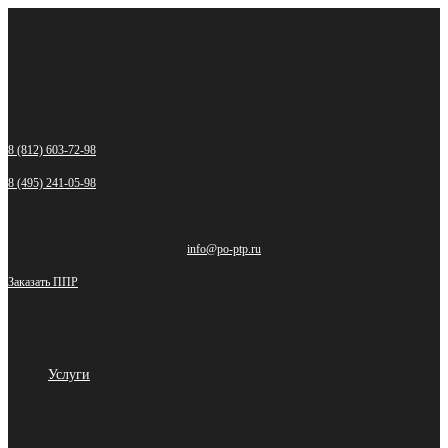
Перейти
к
Передовые Технологии Проектирования
содержимому
Работаем по всей России
Нам 16 лет
8 (812) 603-72-98
8 (495) 241-05-98
Прием заявок 24/7
info@po-ptp.ru
Заказать ППР
Услуги
Разработка проекта производства работ кранами (ППРк)
Разработка технологических карт