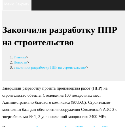
поиск
клавишу
Меню
Закрыть
Escape,
по
чтобы
закрыть
веб-
Закончили разработку ППР
панель
сайту
поиска.
на строительство
Главная
>
Новости
>
Закончили разработку ППР на строительство
>
Завершили разработку проекта производства работ (ППР) на
строительство объекта: Столовая на 100 посадочных мест
Административно-бытового комплекса (90UXC). Строительно-
монтажная база для обеспечения сооружения Смоленской АЭС-2 с
энергоблоками № 1, 2 установленной мощностью 2400 МВт.