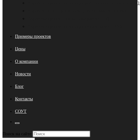
Разработка проекта организации работ по сносу и демонтажу (
Разработка плана производства работ на высоте (ППРв)
Разработка проекта производства работ (ППР)
Разработка проекта организации строительства (ПОС)
Примеры проектов
Цены
О компании
Новости
Блог
Контакты
СОУТ
Переключить
Нажмите
Поиск на сайте