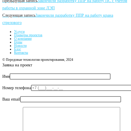
Читать
Предыдущая запись
Закончили разработку ППР на работу ПС с учетом
далее
работы в охранной зоне ЛЭП
Следующая запись
Закончили разработку ППР на работу крана
статьи
стрелового
Услуги
Примеры проектов
О компании
Цены
Новости
Блог
Контакты
© Передовые технологии проектирования, 2024
Заявка на проект
Имя
Номер телефона
Ваш email