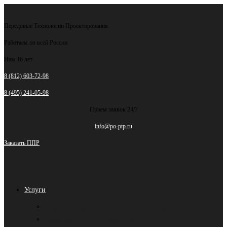
Перейти
к
Передовые Технологии Проектирования
содержимому
Работаем по всей России
Нам 16 лет
8 (812) 603-72-98
8 (495) 241-05-98
Прием заявок 24/7
info@po-ptp.ru
Заказать ППР
Услуги
Разработка проекта производства работ кранами (ППРк)
Разработка технологических карт