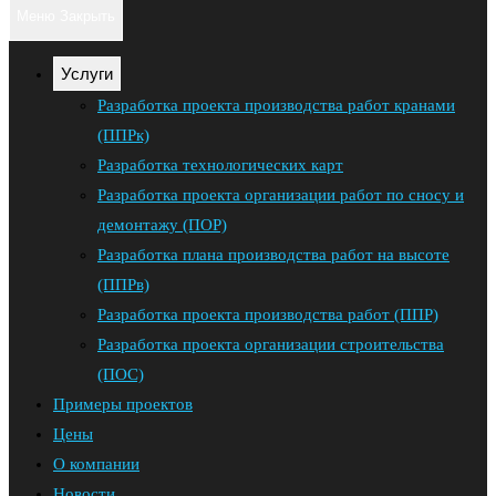
поиск
клавишу
Меню
Закрыть
Escape,
по
чтобы
Услуги
закрыть
веб-
Разработка проекта производства работ кранами
панель
(ППРк)
сайту
поиска.
Разработка технологических карт
Разработка проекта организации работ по сносу и
демонтажу (ПОР)
Разработка плана производства работ на высоте
(ППРв)
Разработка проекта производства работ (ППР)
Разработка проекта организации строительства
(ПОС)
Примеры проектов
Цены
О компании
Новости