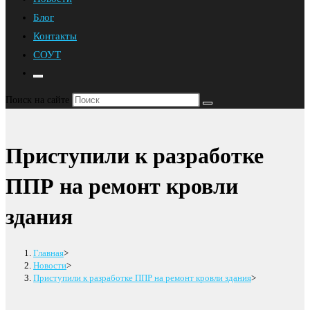
Блог
Контакты
СОУТ
Переключить
поиск
Поиск на сайте
по
веб-
сайту
Приступили к разработке
ППР на ремонт кровли
здания
Главная
>
Новости
>
Приступили к разработке ППР на ремонт кровли здания
>