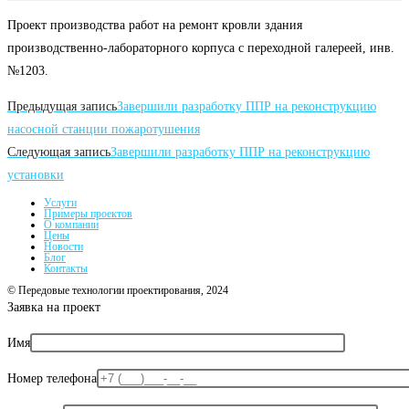
Проект производства работ на ремонт кровли здания
производственно-лабораторного корпуса с переходной галереей, инв.
№1203.
Читать
Предыдущая запись
Завершили разработку ППР на реконструкцию
далее
насосной станции пожаротушения
Следующая запись
Завершили разработку ППР на реконструкцию
статьи
установки
Услуги
Примеры проектов
О компании
Цены
Новости
Блог
Контакты
© Передовые технологии проектирования, 2024
Заявка на проект
Имя
Номер телефона