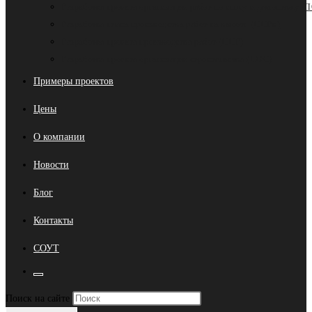
Разработка проекта организации работ по сносу и демонтажу (
Разработка плана производства работ на высоте (ППРв)
Разработка проекта производства работ (ППР)
Разработка проекта организации строительства (ПОС)
Примеры проектов
Цены
О компании
Новости
Блог
Контакты
СОУТ
Переключить
Нажмите
Поиск на сайте