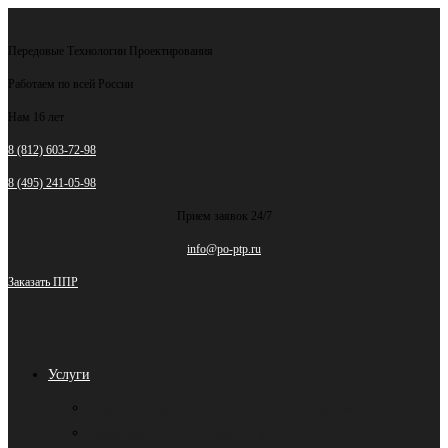
Перейти
к
Передовые Технологии Проектирования
содержимому
Работаем по всей России
Нам 16 лет
8 (812) 603-72-98
8 (495) 241-05-98
Прием заявок 24/7
info@po-ptp.ru
Заказать ППР
Услуги
Разработка проекта производства работ кранами (ППРк)
Разработка технологических карт