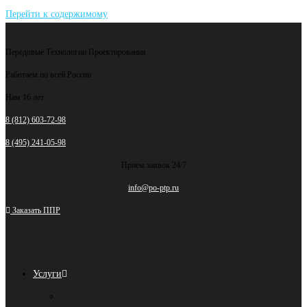
Перейти к содержимому
Передовые Технологии Проектирования
Работаем по всей России
Нам 16 лет
8 (812) 603-72-98
8 (495) 241-05-98
Прием заявок 24/7
info@po-ptp.ru
Заказать ППР
Услуги
Разработка проекта производства работ кранами (ППРк)