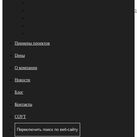
Разработка технологических карт
Разработка проекта организации работ по сносу и демонтажу (
Разработка плана производства работ на высоте (ППРв)
Разработка проекта производства работ (ППР)
Разработка проекта организации строительства (ПОС)
Примеры проектов
Цены
О компании
Новости
Блог
Контакты
СОУТ
Переключить поиск по веб-сайту