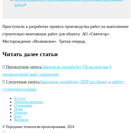
работ
>
Приступили к разработке проекта производства работ на выполнение
строительно-монтажных работ для объекта: АО «Святогор».
Месторождение «Волковское». Третья очередь.
Читать далее статьи
Предыдущая запись
Закончили разработку ТК на монтаж 9
прожекторных мачт освещения
Следующая запись
Закончили разработку ППР на сборку и работу
гусеничного крана
Услуги
Примеры проектов
О компании
Цены
Новости
Блог
Контакты
© Передовые технологии проектирования, 2024