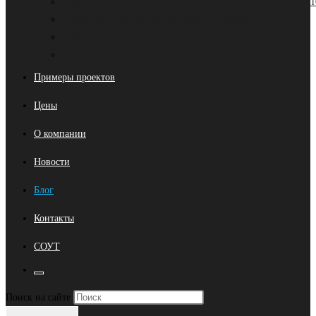
Разработка проекта организации работ по сносу и демонтажу (
Разработка плана производства работ на высоте (ППРв)
Разработка проекта производства работ (ППР)
Разработка проекта организации строительства (ПОС)
Примеры проектов
Цены
О компании
Новости
Блог
Контакты
СОУТ
Переключить
Нажмите
Поиск на сайте
поиск
клавишу