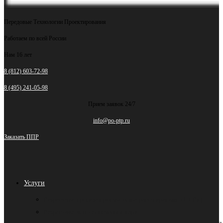
Передовые Технологии Проектирования
Работаем по всей России
Нам 16 лет
8 (812) 603-72-98
8 (495) 241-05-98
Прием заявок 24/7
info@po-ptp.ru
Заказать ППР
Услуги
Разработка проекта производства работ кранами (ППРк)
Разработка технологических карт