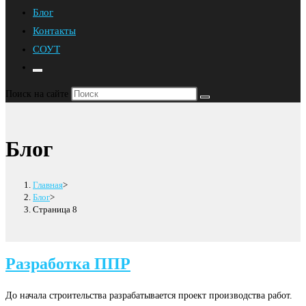
Блог
Контакты
СОУТ
Переключить
поиск
Поиск на сайте
по
веб-
сайту
Блог
Главная
>
Блог
>
Страница 8
Разработка ППР
До начала строительства разрабатывается проект производства работ.