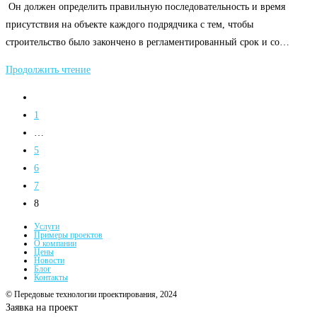
Он должен определить правильную последовательность и время
присутствия на объекте каждого подрядчика с тем, чтобы
строительство было закончено в регламентированный срок и со…
Разработка
Продолжить чтение
ППР
Перейти
на
1
предыдущую
…
страницу
5
6
7
8
Услуги
Примеры проектов
О компании
Цены
Новости
Блог
Контакты
© Передовые технологии проектирования, 2024
Заявка на проект