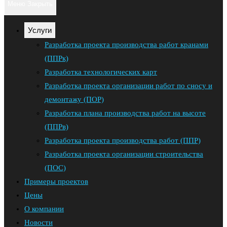
Меню
Закрыть
Escape,
по
чтобы
Услуги
закрыть
веб-
Разработка проекта производства работ кранами
панель
(ППРк)
сайту
поиска.
Разработка технологических карт
Разработка проекта организации работ по сносу и
демонтажу (ПОР)
Разработка плана производства работ на высоте
(ППРв)
Разработка проекта производства работ (ППР)
Разработка проекта организации строительства
(ПОС)
Примеры проектов
Цены
О компании
Новости