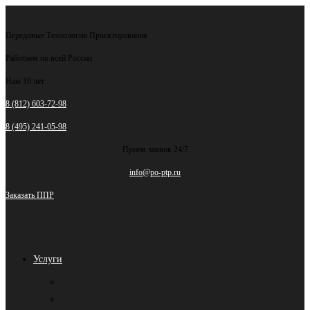
Перейти
к
Передовые Технологии Проектирования
содержимому
Работаем по всей России
Нам 16 лет
8 (812) 603-72-98
8 (495) 241-05-98
Прием заявок 24/7
info@po-ptp.ru
Заказать ППР
Услуги
Разработка проекта производства работ кранами (ППРк)
Разработка технологических карт