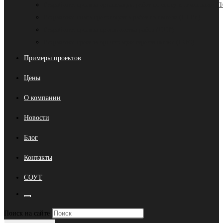
Разработка проекта организации работ по сносу и демонтажу (
Разработка плана производства работ на высоте (ППРв)
Разработка проекта производства работ (ППР)
Разработка проекта организации строительства (ПОС)
Примеры проектов
Цены
О компании
Новости
Блог
Контакты
СОУТ
Переключить
Нажмите
Поиск на сайте