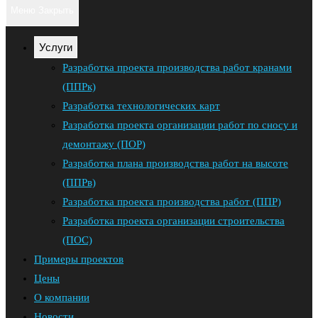
поиск
клавишу
Меню
Закрыть
Escape,
по
чтобы
Услуги
закрыть
веб-
Разработка проекта производства работ кранами
панель
(ППРк)
сайту
поиска.
Разработка технологических карт
Разработка проекта организации работ по сносу и
демонтажу (ПОР)
Разработка плана производства работ на высоте
(ППРв)
Разработка проекта производства работ (ППР)
Разработка проекта организации строительства
(ПОС)
Примеры проектов
Цены
О компании
Новости