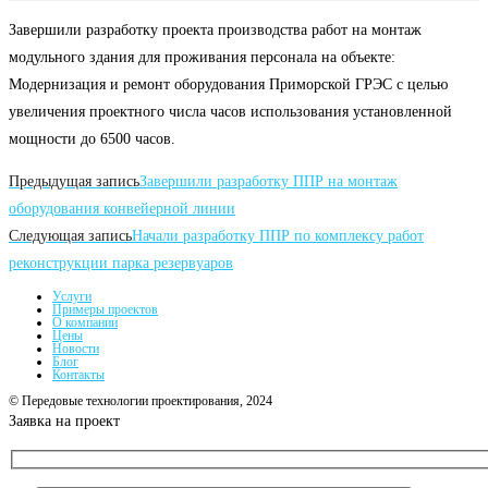
Завершили разработку проекта производства работ на монтаж
модульного здания для проживания персонала на объекте:
Модернизация и ремонт оборудования Приморской ГРЭС с целью
увеличения проектного числа часов использования установленной
мощности до 6500 часов.
Читать
Предыдущая запись
Завершили разработку ППР на монтаж
далее
оборудования конвейерной линии
Следующая запись
Начали разработку ППР по комплексу работ
статьи
реконструкции парка резервуаров
Услуги
Примеры проектов
О компании
Цены
Новости
Блог
Контакты
© Передовые технологии проектирования, 2024
Заявка на проект