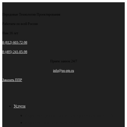
Перейти
к
Передовые Технологии Проектирования
содержимому
Работаем по всей России
Нам 16 лет
8 (812) 603-72-98
8 (495) 241-05-98
Прием заявок 24/7
info@po-ptp.ru
Заказать ППР
Услуги
Разработка проекта производства работ кранами (ППРк)
Разработка технологических карт