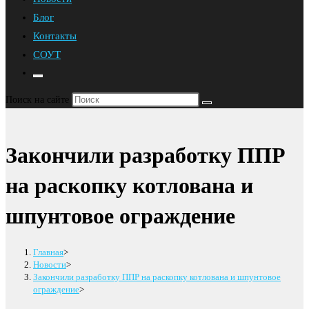
Блог
Контакты
СОУТ
Переключить
поиск
Поиск на сайте
по
веб-
сайту
Закончили разработку ППР
на раскопку котлована и
шпунтовое ограждение
Главная
>
Новости
>
Закончили разработку ППР на раскопку котлована и шпунтовое
ограждение
>