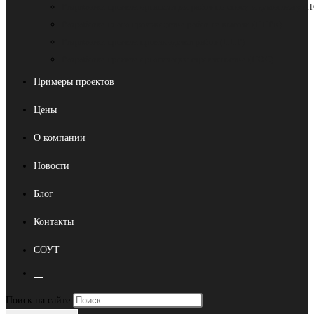
Разработка проекта организации работ по сносу и демонтажу (
Разработка плана производства работ на высоте (ППРв)
Разработка проекта производства работ (ППР)
Разработка проекта организации строительства (ПОС)
Примеры проектов
Цены
О компании
Новости
Блог
Контакты
СОУТ
Переключить
Нажмите
Поиск на сайте