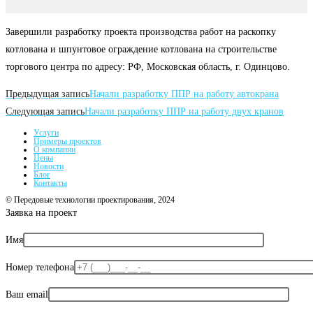
Завершили разработку проекта производства работ на раскопку
котлована и шпунтовое ограждение котлована на строительстве
торгового центра по адресу: РФ, Московская область, г. Одинцово.
Читать
Предыдущая запись
Начали разработку ППР на работу автокрана
далее
Следующая запись
Начали разработку ППР на работу двух кранов
статьи
Услуги
Примеры проектов
О компании
Цены
Новости
Блог
Контакты
© Передовые технологии проектирования, 2024
Заявка на проект
Имя
Номер телефона
Ваш email