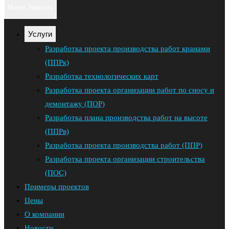
поиск
клавишу
Меню
Закрыть
Escape,
по
чтобы
Услуги
закрыть
веб-
Разработка проекта производства работ кранами
панель
(ППРк)
сайту
поиска.
Разработка технологических карт
Разработка проекта организации работ по сносу и
демонтажу (ПОР)
Разработка плана производства работ на высоте
(ППРв)
Разработка проекта производства работ (ППР)
Разработка проекта организации строительства
(ПОС)
Примеры проектов
Цены
О компании
Новости