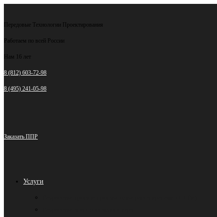
Перейти
к
Передовые Технологии Проектирования
содержимому
Работаем по всей России
Нам 16 лет
8 (812) 603-72-98
8 (495) 241-05-98
Заказать ППР
Услуги
Разработка проекта производства работ кранами (ППРк)
Разработка технологических карт