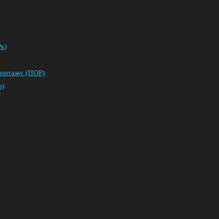
к)
монтажу (ПОР)
в)