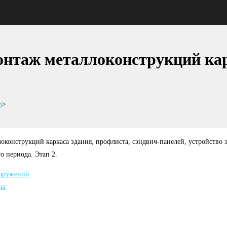
онтаж металлоконструкций кар
я
>
оконструкций каркаса здания, профлиста, сэндвич-панелей, устройство э
 периода. Этап 2.
ооружений
на