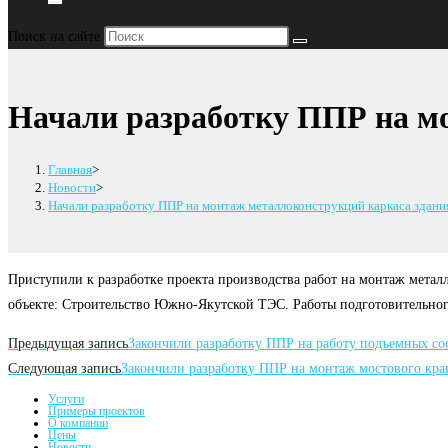
Переключить
поиск
Поиск на сайте
по
веб-
сайту
Начали разработку ППР на м
Главная
>
Новости
>
Начали разработку ППР на монтаж металлоконструкций каркаса здани
Приступили к разработке проекта производства работ на монтаж металл
объекте: Строительство Южно-Якутской ТЭС. Работы подготовительного
Читать
Предыдущая запись
Закончили разработку ППР на работу подъемных с
далее
Следующая запись
Закончили разработку ППР на монтаж мостового кра
статьи
Услуги
Примеры проектов
О компании
Цены
Новости