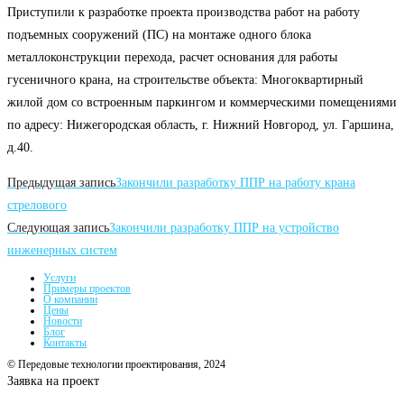
Приступили к разработке проекта производства работ на работу
подъемных сооружений (ПС) на монтаже одного блока
металлоконструкции перехода, расчет основания для работы
гусеничного крана, на строительстве объекта: Многоквартирный
жилой дом со встроенным паркингом и коммерческими помещениями
по адресу: Нижегородская область, г. Нижний Новгород, ул. Гаршина,
д.40.
Читать
Предыдущая запись
Закончили разработку ППР на работу крана
далее
стрелового
Следующая запись
Закончили разработку ППР на устройство
статьи
инженерных систем
Услуги
Примеры проектов
О компании
Цены
Новости
Блог
Контакты
© Передовые технологии проектирования, 2024
Заявка на проект