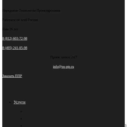
Передовые Технологии Проектирования
Работаем по всей России
Нам 16 лет
8 (812) 603-72-98
8 (495) 241-05-98
Прием заявок 24/7
info@po-ptp.ru
Заказать ППР
Услуги
Разработка проекта производства работ кранами (ППРк)
Разработка технологических карт
Разработка проекта организации работ по сносу и демонтажу (