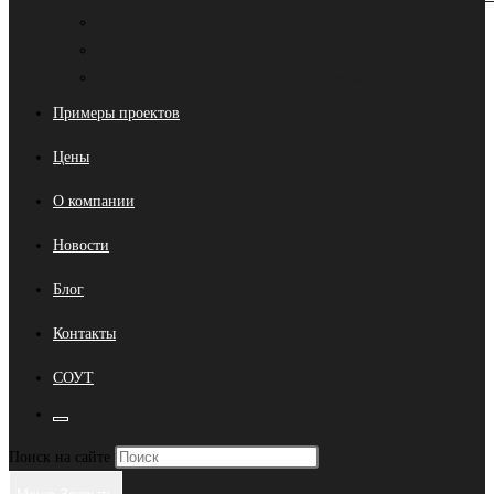
Разработка плана производства работ на высоте (ППРв)
Разработка проекта производства работ (ППР)
Разработка проекта организации строительства (ПОС)
Примеры проектов
Цены
О компании
Новости
Блог
Контакты
СОУТ
Переключить
Нажмите
Поиск на сайте
поиск
клавишу