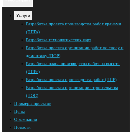
Меню
Закрыть
Escape,
по
чтобы
Услуги
закрыть
веб-
Разработка проекта производства работ кранами
панель
(ППРк)
сайту
поиска.
Разработка технологических карт
Разработка проекта организации работ по сносу и
демонтажу (ПОР)
Разработка плана производства работ на высоте
(ППРв)
Разработка проекта производства работ (ППР)
Разработка проекта организации строительства
(ПОС)
Примеры проектов
Цены
О компании
Новости